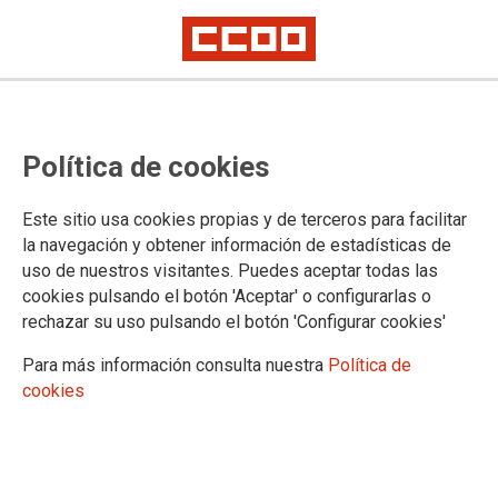
CCOO participará en el Comité de
Política de cookies
Eurocop que se celebra en Rodas
(Grecia) entre el 14 y el 16 de abril
Este sitio usa cookies propias y de terceros para facilitar
la navegación y obtener información de estadísticas de
uso de nuestros visitantes. Puedes aceptar todas las
La policía está en cambiando constantemente su rol ante la
cookies pulsando el botón 'Aceptar' o configurarlas o
diversificada crisis migratoria de la Unión Europea, y esa
rechazar su uso pulsando el botón 'Configurar cookies'
circunstancia se pondrá de relieve ante las distintas
organizaciones sindicales que conforman la Confederación
Para más información consulta nuestra
Política de
Europea de Policías.
cookies
04/04/2025.