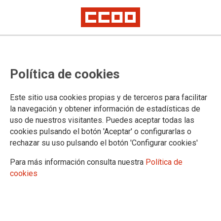
CCOO activamente presente en el
Política de cookies
Comité de EuroCop celebrado en
Torremolinos (Málaga)
Este sitio usa cookies propias y de terceros para facilitar
la navegación y obtener información de estadísticas de
uso de nuestros visitantes. Puedes aceptar todas las
El preocupante aumento de las agresiones contra los y las
cookies pulsando el botón 'Aceptar' o configurarlas o
policías en toda Europa, así como las reivindicaciones que
rechazar su uso pulsando el botón 'Configurar cookies'
EuroCop, junto con EuroMil y EPSU han llevado a cabo
durante los dos últimos años sobre los derechos sindicales
Para más información consulta nuestra
Política de
de los cuerpos policiales, han sido los ejes centrales sobre
cookies
los que se ha articulado la reunión de una veintena de
sindicatos del viejo continente.
10/11/2022.